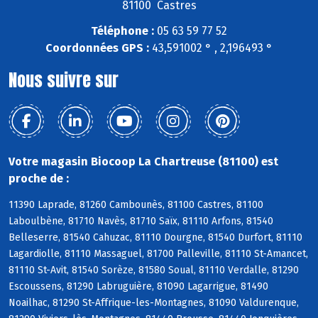
81100 Castres
Téléphone :
05 63 59 77 52
Coordonnées GPS :
43,591002 ° , 2,196493 °
Nous suivre sur
Votre magasin Biocoop La Chartreuse (81100) est
proche de :
11390 Laprade, 81260 Cambounès, 81100 Castres, 81100
Laboulbène, 81710 Navès, 81710 Saïx, 81110 Arfons, 81540
Belleserre, 81540 Cahuzac, 81110 Dourgne, 81540 Durfort, 81110
Lagardiolle, 81110 Massaguel, 81700 Palleville, 81110 St-Amancet,
81110 St-Avit, 81540 Sorèze, 81580 Soual, 81110 Verdalle, 81290
Escoussens, 81290 Labruguière, 81090 Lagarrigue, 81490
Noailhac, 81290 St-Affrique-les-Montagnes, 81090 Valdurenque,