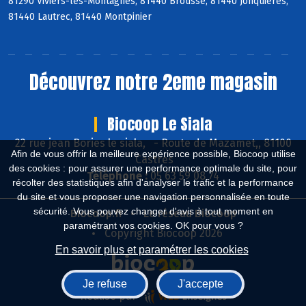
81290 Viviers-lès-Montagnes, 81440 Brousse, 81440 Jonquières,
81440 Lautrec, 81440 Montpinier
Découvrez notre 2eme magasin
Biocoop Le Siala
22 rue jean Bories le siala,
-
Route de Mazamet,, 81100
Afin de vous offrir la meilleure expérience possible, Biocoop utilise
Castres
des cookies : pour assurer une performance optimale du site, pour
Téléphone :
05 63 59 08 74
récolter des statistiques afin d'analyser le trafic et la performance
du site et vous proposer une navigation personnalisée en toute
sécurité. Vous pouvez changer d'avis à tout moment en
Biocoop.fr
Le réseau Biocoop
paramétrant vos cookies. OK pour vous ?
Copyright Biocoop 2026
En savoir plus et paramétrer les cookies
Je refuse
J'accepte
Réalisé par