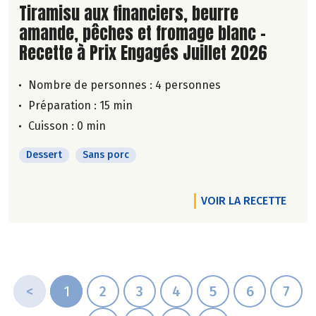
Lire la suite de la recette
Tiramisu aux financiers, beurre
amande, pêches et fromage blanc -
Recette à Prix Engagés Juillet 2026
Nombre de personnes :
4 personnes
Préparation : 15 min
Cuisson : 0 min
Dessert
Sans porc
VOIR LA RECETTE
<
1
2
3
4
5
6
7