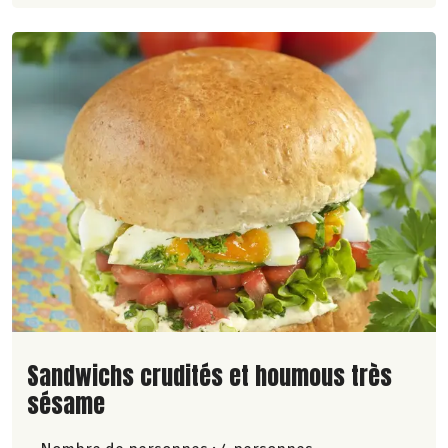
Lire la suite de la recette
Sandwichs crudités et houmous très
sésame