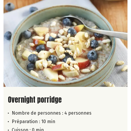
Lire la suite de la recette
Overnight porridge
Nombre de personnes :
4 personnes
Préparation : 10 min
Cuisson : 0 min