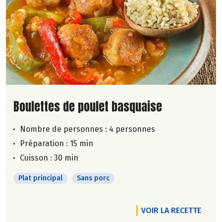
Lire la suite de la recette
Boulettes de poulet basquaise
Nombre de personnes :
4 personnes
Préparation : 15 min
Cuisson : 30 min
Plat principal
Sans porc
VOIR LA RECETTE