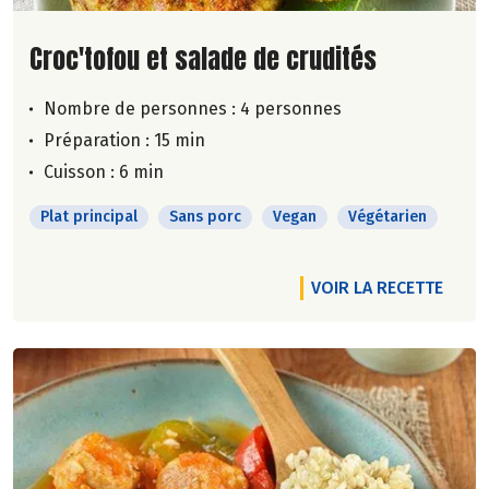
Lire la suite de la recette
Croc'tofou et salade de crudités
Nombre de personnes :
4 personnes
Préparation : 15 min
Cuisson : 6 min
Plat principal
Sans porc
Vegan
Végétarien
VOIR LA RECETTE