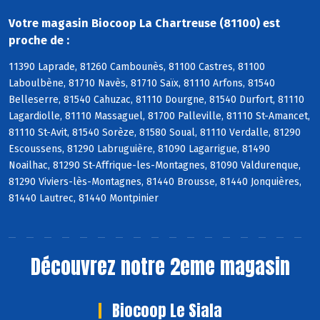
Votre magasin Biocoop La Chartreuse (81100) est
proche de :
11390 Laprade, 81260 Cambounès, 81100 Castres, 81100
Laboulbène, 81710 Navès, 81710 Saïx, 81110 Arfons, 81540
Belleserre, 81540 Cahuzac, 81110 Dourgne, 81540 Durfort, 81110
Lagardiolle, 81110 Massaguel, 81700 Palleville, 81110 St-Amancet,
81110 St-Avit, 81540 Sorèze, 81580 Soual, 81110 Verdalle, 81290
Escoussens, 81290 Labruguière, 81090 Lagarrigue, 81490
Noailhac, 81290 St-Affrique-les-Montagnes, 81090 Valdurenque,
81290 Viviers-lès-Montagnes, 81440 Brousse, 81440 Jonquières,
81440 Lautrec, 81440 Montpinier
Découvrez notre 2eme magasin
Biocoop Le Siala