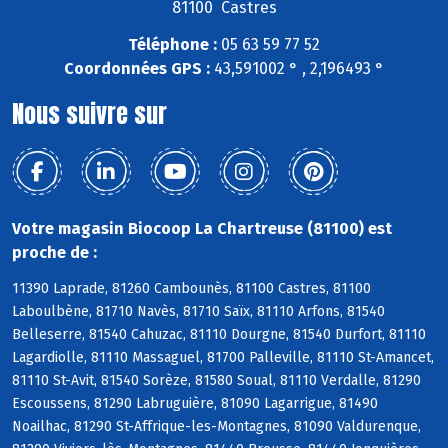
81100 Castres
Téléphone :
05 63 59 77 52
Coordonnées GPS :
43,591002 ° , 2,196493 °
Nous suivre sur
Votre magasin Biocoop La Chartreuse (81100) est
proche de :
11390 Laprade, 81260 Cambounès, 81100 Castres, 81100
Laboulbène, 81710 Navès, 81710 Saïx, 81110 Arfons, 81540
Belleserre, 81540 Cahuzac, 81110 Dourgne, 81540 Durfort, 81110
Lagardiolle, 81110 Massaguel, 81700 Palleville, 81110 St-Amancet,
81110 St-Avit, 81540 Sorèze, 81580 Soual, 81110 Verdalle, 81290
Escoussens, 81290 Labruguière, 81090 Lagarrigue, 81490
Noailhac, 81290 St-Affrique-les-Montagnes, 81090 Valdurenque,