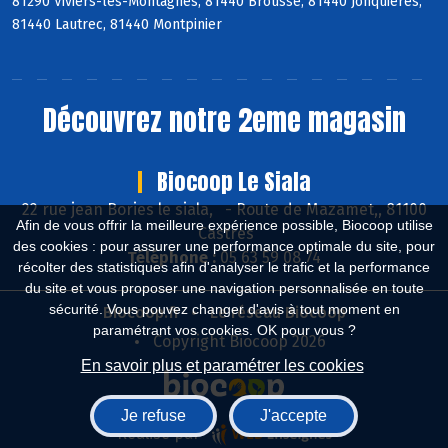
81290 Viviers-lès-Montagnes, 81440 Brousse, 81440 Jonquières,
81440 Lautrec, 81440 Montpinier
Découvrez notre 2eme magasin
Biocoop Le Siala
22 rue jean Bories le siala,
-
Route de Mazamet,, 81100
Afin de vous offrir la meilleure expérience possible, Biocoop utilise
Castres
des cookies : pour assurer une performance optimale du site, pour
Téléphone :
05 63 59 08 74
récolter des statistiques afin d'analyser le trafic et la performance
du site et vous proposer une navigation personnalisée en toute
sécurité. Vous pouvez changer d'avis à tout moment en
Biocoop.fr
Le réseau Biocoop
paramétrant vos cookies. OK pour vous ?
Copyright Biocoop 2026
En savoir plus et paramétrer les cookies
Je refuse
J'accepte
Réalisé par