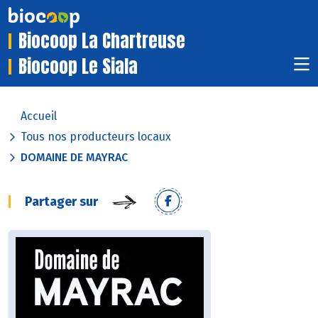
Biocoop La Chartreuse
Biocoop Le Siala
Accueil
Tous nos producteurs locaux
DOMAINE DE MAYRAC
Partager sur