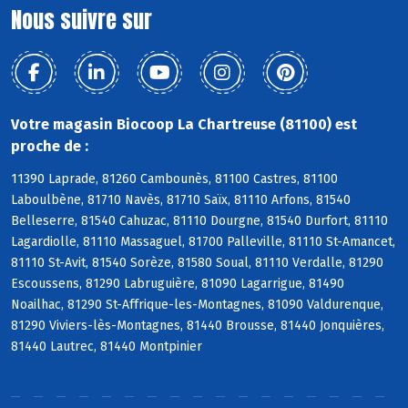
Nous suivre sur
Votre magasin Biocoop La Chartreuse (81100) est
proche de :
11390 Laprade, 81260 Cambounès, 81100 Castres, 81100
Laboulbène, 81710 Navès, 81710 Saïx, 81110 Arfons, 81540
Belleserre, 81540 Cahuzac, 81110 Dourgne, 81540 Durfort, 81110
Lagardiolle, 81110 Massaguel, 81700 Palleville, 81110 St-Amancet,
81110 St-Avit, 81540 Sorèze, 81580 Soual, 81110 Verdalle, 81290
Escoussens, 81290 Labruguière, 81090 Lagarrigue, 81490
Noailhac, 81290 St-Affrique-les-Montagnes, 81090 Valdurenque,
81290 Viviers-lès-Montagnes, 81440 Brousse, 81440 Jonquières,
81440 Lautrec, 81440 Montpinier