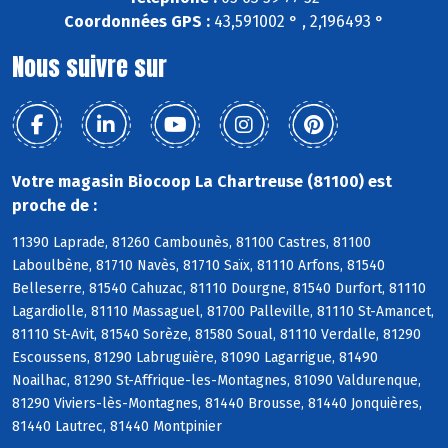
Coordonnées GPS :
43,591002 ° , 2,196493 °
Nous suivre sur
Votre magasin Biocoop La Chartreuse (81100) est
proche de :
11390 Laprade, 81260 Cambounès, 81100 Castres, 81100
Laboulbène, 81710 Navès, 81710 Saïx, 81110 Arfons, 81540
Belleserre, 81540 Cahuzac, 81110 Dourgne, 81540 Durfort, 81110
Lagardiolle, 81110 Massaguel, 81700 Palleville, 81110 St-Amancet,
81110 St-Avit, 81540 Sorèze, 81580 Soual, 81110 Verdalle, 81290
Escoussens, 81290 Labruguière, 81090 Lagarrigue, 81490
Noailhac, 81290 St-Affrique-les-Montagnes, 81090 Valdurenque,
81290 Viviers-lès-Montagnes, 81440 Brousse, 81440 Jonquières,
81440 Lautrec, 81440 Montpinier