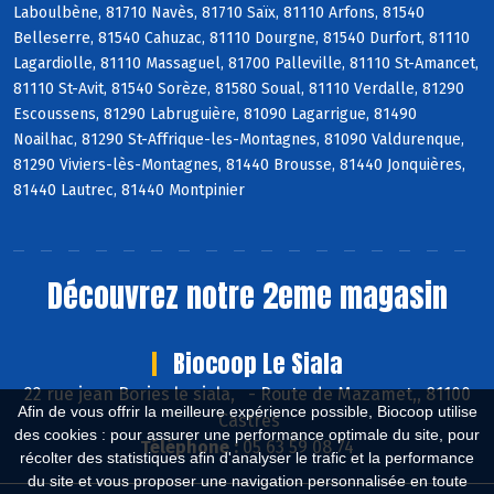
Laboulbène, 81710 Navès, 81710 Saïx, 81110 Arfons, 81540
Belleserre, 81540 Cahuzac, 81110 Dourgne, 81540 Durfort, 81110
Lagardiolle, 81110 Massaguel, 81700 Palleville, 81110 St-Amancet,
81110 St-Avit, 81540 Sorèze, 81580 Soual, 81110 Verdalle, 81290
Escoussens, 81290 Labruguière, 81090 Lagarrigue, 81490
Noailhac, 81290 St-Affrique-les-Montagnes, 81090 Valdurenque,
81290 Viviers-lès-Montagnes, 81440 Brousse, 81440 Jonquières,
81440 Lautrec, 81440 Montpinier
Découvrez notre 2eme magasin
Biocoop Le Siala
22 rue jean Bories le siala,
-
Route de Mazamet,, 81100
Afin de vous offrir la meilleure expérience possible, Biocoop utilise
Castres
des cookies : pour assurer une performance optimale du site, pour
Téléphone :
05 63 59 08 74
récolter des statistiques afin d'analyser le trafic et la performance
du site et vous proposer une navigation personnalisée en toute