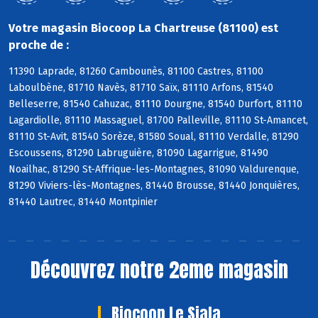
Votre magasin Biocoop La Chartreuse (81100) est
proche de :
11390 Laprade, 81260 Cambounès, 81100 Castres, 81100
Laboulbène, 81710 Navès, 81710 Saïx, 81110 Arfons, 81540
Belleserre, 81540 Cahuzac, 81110 Dourgne, 81540 Durfort, 81110
Lagardiolle, 81110 Massaguel, 81700 Palleville, 81110 St-Amancet,
81110 St-Avit, 81540 Sorèze, 81580 Soual, 81110 Verdalle, 81290
Escoussens, 81290 Labruguière, 81090 Lagarrigue, 81490
Noailhac, 81290 St-Affrique-les-Montagnes, 81090 Valdurenque,
81290 Viviers-lès-Montagnes, 81440 Brousse, 81440 Jonquières,
81440 Lautrec, 81440 Montpinier
Découvrez notre 2eme magasin
Biocoop Le Siala