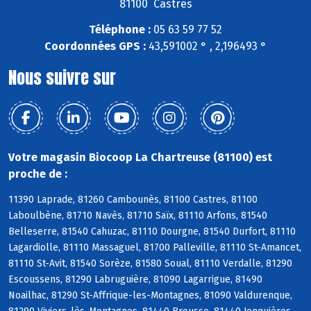
81100 Castres
Téléphone :
05 63 59 77 52
Coordonnées GPS :
43,591002 ° , 2,196493 °
Nous suivre sur
Votre magasin Biocoop La Chartreuse (81100) est
proche de :
11390 Laprade, 81260 Cambounès, 81100 Castres, 81100
Laboulbène, 81710 Navès, 81710 Saïx, 81110 Arfons, 81540
Belleserre, 81540 Cahuzac, 81110 Dourgne, 81540 Durfort, 81110
Lagardiolle, 81110 Massaguel, 81700 Palleville, 81110 St-Amancet,
81110 St-Avit, 81540 Sorèze, 81580 Soual, 81110 Verdalle, 81290
Escoussens, 81290 Labruguière, 81090 Lagarrigue, 81490
Noailhac, 81290 St-Affrique-les-Montagnes, 81090 Valdurenque,