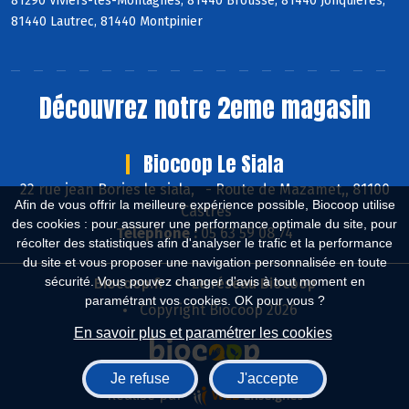
81290 Viviers-lès-Montagnes, 81440 Brousse, 81440 Jonquières,
81440 Lautrec, 81440 Montpinier
Découvrez notre 2eme magasin
Biocoop Le Siala
22 rue jean Bories le siala,
-
Route de Mazamet,, 81100
Afin de vous offrir la meilleure expérience possible, Biocoop utilise
Castres
des cookies : pour assurer une performance optimale du site, pour
Téléphone :
05 63 59 08 74
récolter des statistiques afin d'analyser le trafic et la performance
du site et vous proposer une navigation personnalisée en toute
sécurité. Vous pouvez changer d'avis à tout moment en
Biocoop.fr
Le réseau Biocoop
paramétrant vos cookies. OK pour vous ?
Copyright Biocoop 2026
En savoir plus et paramétrer les cookies
Je refuse
J'accepte
Réalisé par