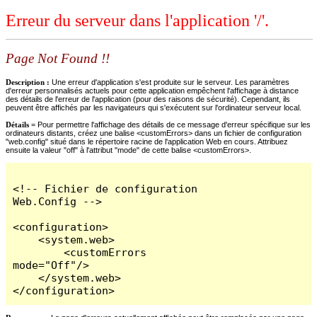
Erreur du serveur dans l'application '/'.
Page Not Found !!
Description :
Une erreur d'application s'est produite sur le serveur. Les paramètres
d'erreur personnalisés actuels pour cette application empêchent l'affichage à distance
des détails de l'erreur de l'application (pour des raisons de sécurité). Cependant, ils
peuvent être affichés par les navigateurs qui s'exécutent sur l'ordinateur serveur local.
Détails =
Pour permettre l'affichage des détails de ce message d'erreur spécifique sur les
ordinateurs distants, créez une balise <customErrors> dans un fichier de configuration
"web.config" situé dans le répertoire racine de l'application Web en cours. Attribuez
ensuite la valeur "off" à l'attribut "mode" de cette balise <customErrors>.
<!-- Fichier de configuration 
Web.Config -->

<configuration>

    <system.web>

        <customErrors 
mode="Off"/>

    </system.web>

</configuration>