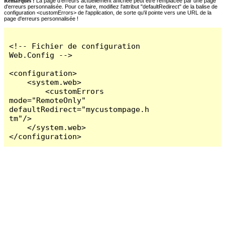
Remarques :
La page d'erreurs actuellement affichée peut être remplacée par une page
d'erreurs personnalisée. Pour ce faire, modifiez l'attribut "defaultRedirect" de la balise de
configuration <customErrors> de l'application, de sorte qu'il pointe vers une URL de la
page d'erreurs personnalisée !
<!-- Fichier de configuration 
Web.Config -->

<configuration>

    <system.web>

        <customErrors 
mode="RemoteOnly" 
defaultRedirect="mycustompage.h
tm"/>

    </system.web>

</configuration>