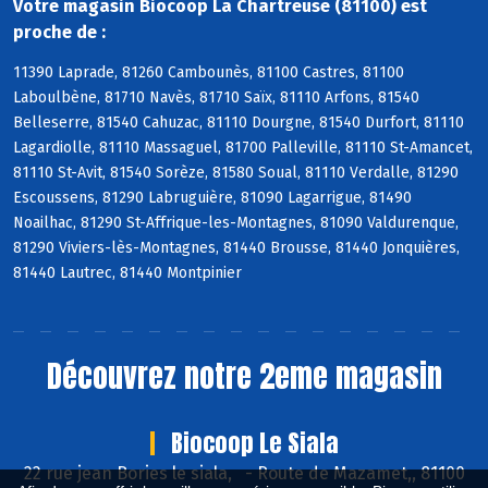
Votre magasin Biocoop La Chartreuse (81100) est
proche de :
11390 Laprade, 81260 Cambounès, 81100 Castres, 81100
Laboulbène, 81710 Navès, 81710 Saïx, 81110 Arfons, 81540
Belleserre, 81540 Cahuzac, 81110 Dourgne, 81540 Durfort, 81110
Lagardiolle, 81110 Massaguel, 81700 Palleville, 81110 St-Amancet,
81110 St-Avit, 81540 Sorèze, 81580 Soual, 81110 Verdalle, 81290
Escoussens, 81290 Labruguière, 81090 Lagarrigue, 81490
Noailhac, 81290 St-Affrique-les-Montagnes, 81090 Valdurenque,
81290 Viviers-lès-Montagnes, 81440 Brousse, 81440 Jonquières,
81440 Lautrec, 81440 Montpinier
Découvrez notre 2eme magasin
Biocoop Le Siala
22 rue jean Bories le siala,
-
Route de Mazamet,, 81100