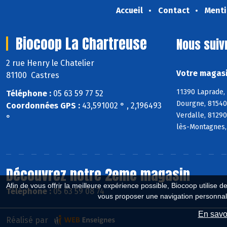
Accueil
Contact
Menti
Biocoop La Chartreuse
Nous suiv
2 rue Henry le Chatelier
Votre magasi
81100 Castres
11390 Laprade,
Téléphone :
05 63 59 77 52
Dourgne, 81540 
Coordonnées GPS :
43,591002 ° , 2,196493
Verdalle, 81290
°
lès-Montagnes,
Découvrez notre 2eme magasin
Afin de vous offrir la meilleure expérience possible, Biocoop utilise d
Téléphone :
05 63 59 08 74
vous proposer une navigation personnal
En savoi
Réalisé par