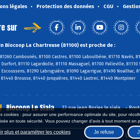
ons légales
Protection des données
CGU
Gestio
re sur
n Biocoop La Chartreuse (81100) est proche de :
 81260 Cambounès, 81100 Castres, 81100 Laboulbène, 81710 Navès, 817
Durfort, 81110 Lagardiolle, 81110 Massaguel, 81700 Palleville, 81110 
 Escoussens, 81290 Labruguière, 81090 Lagarrigue, 81490 Noailhac, 8
 81440 Brousse, 81440 Jonquières, 81440 Lautrec, 81440 Montpinier
Biocoop Le Siala
22 rue jean Bories le siala,
-
Rout
es cookies : pour assurer une performance optimale du site, pour récolter
isée en toute sécurité. Vous pouvez changer d'avis à tout moment en 
r plus et paramétrer les cookies
Je refuse
J
Biocoop.fr
Le ré