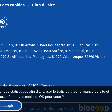
n des cookies
Plan du site
10 Saïx, 81110 Arfons, 81540 Belleserre, 81540 Cahuzac, 81110
St-Amancet, 81110 St-Avit, 81540 Sorèze, 81580 Soual, 81110
1290 St-Affrique-les-Montagnes, 81090 Valdurenque, 81290 Viviers-
e de Mazamet,, 81100 Castres
 des statistiques afin d'analyser le trafic et la performance du site et
paramétrant vos cookies. OK pour vous ?
'accepte
seau Biocoop
Copyright Biocoop 2026