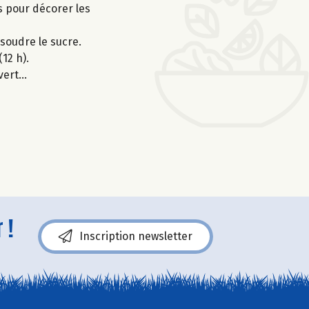
s pour décorer les
soudre le sucre.
12 h).
 vert…
 !
Inscription newsletter