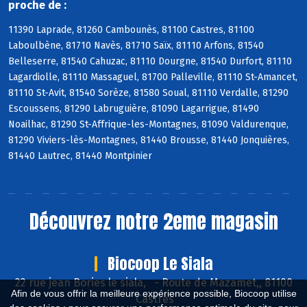
proche de :
11390 Laprade, 81260 Cambounès, 81100 Castres, 81100
Laboulbène, 81710 Navès, 81710 Saïx, 81110 Arfons, 81540
Belleserre, 81540 Cahuzac, 81110 Dourgne, 81540 Durfort, 81110
Lagardiolle, 81110 Massaguel, 81700 Palleville, 81110 St-Amancet,
81110 St-Avit, 81540 Sorèze, 81580 Soual, 81110 Verdalle, 81290
Escoussens, 81290 Labruguière, 81090 Lagarrigue, 81490
Noailhac, 81290 St-Affrique-les-Montagnes, 81090 Valdurenque,
81290 Viviers-lès-Montagnes, 81440 Brousse, 81440 Jonquières,
81440 Lautrec, 81440 Montpinier
Découvrez notre 2eme magasin
Biocoop Le Siala
22 rue jean Bories le siala,
-
Route de Mazamet,, 81100
Afin de vous offrir la meilleure expérience possible, Biocoop utilise
Castres