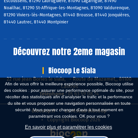
Escoussens, 81290 Labruguière, 81090 Lagarrigue, 81490
Noailhac, 81290 St-Affrique-les-Montagnes, 81090 Valdurenque,
81290 Viviers-lès-Montagnes, 81440 Brousse, 81440 Jonquières,
81440 Lautrec, 81440 Montpinier
Découvrez notre 2eme magasin
Biocoop Le Siala
22 rue jean Bories le siala,
-
Route de Mazamet,, 81100
Afin de vous offrir la meilleure expérience possible, Biocoop utilise
Castres
des cookies : pour assurer une performance optimale du site, pour
Téléphone :
05 63 59 08 74
récolter des statistiques afin d'analyser le trafic et la performance
du site et vous proposer une navigation personnalisée en toute
sécurité. Vous pouvez changer d'avis à tout moment en
Biocoop.fr
Le réseau Biocoop
paramétrant vos cookies. OK pour vous ?
Copyright Biocoop 2026
En savoir plus et paramétrer les cookies