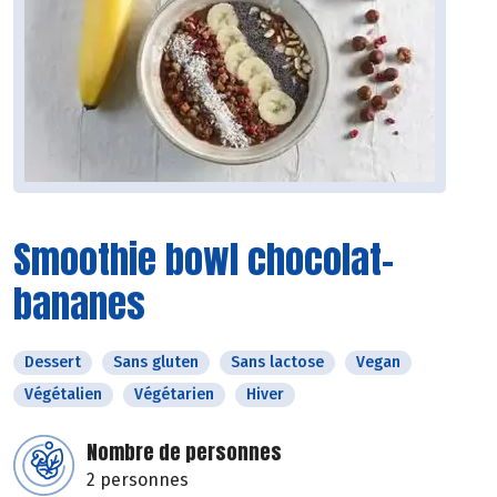
Smoothie bowl chocolat-
bananes
Dessert
Sans gluten
Sans lactose
Vegan
Végétalien
Végétarien
Hiver
Nombre de personnes
2 personnes