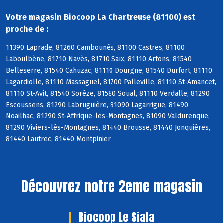
Votre magasin Biocoop La Chartreuse (81100) est
proche de :
11390 Laprade, 81260 Cambounès, 81100 Castres, 81100
Laboulbène, 81710 Navès, 81710 Saïx, 81110 Arfons, 81540
Belleserre, 81540 Cahuzac, 81110 Dourgne, 81540 Durfort, 81110
Lagardiolle, 81110 Massaguel, 81700 Palleville, 81110 St-Amancet,
81110 St-Avit, 81540 Sorèze, 81580 Soual, 81110 Verdalle, 81290
Escoussens, 81290 Labruguière, 81090 Lagarrigue, 81490
Noailhac, 81290 St-Affrique-les-Montagnes, 81090 Valdurenque,
81290 Viviers-lès-Montagnes, 81440 Brousse, 81440 Jonquières,
81440 Lautrec, 81440 Montpinier
Découvrez notre 2eme magasin
Biocoop Le Siala