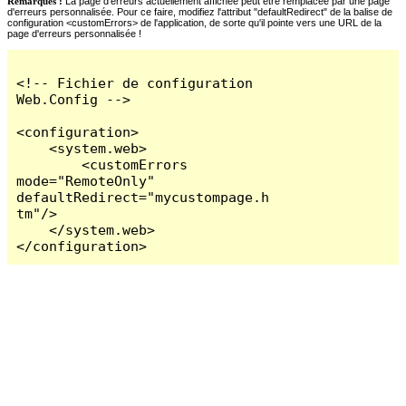
Remarques :
La page d'erreurs actuellement affichée peut être remplacée par une page
d'erreurs personnalisée. Pour ce faire, modifiez l'attribut "defaultRedirect" de la balise de
configuration <customErrors> de l'application, de sorte qu'il pointe vers une URL de la
page d'erreurs personnalisée !
<!-- Fichier de configuration 
Web.Config -->

<configuration>

    <system.web>

        <customErrors 
mode="RemoteOnly" 
defaultRedirect="mycustompage.h
tm"/>

    </system.web>

</configuration>