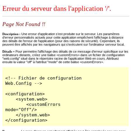
Erreur du serveur dans l'application '/'.
Page Not Found !!
Description :
Une erreur d'application s'est produite sur le serveur. Les paramètres
d'erreur personnalisés actuels pour cette application empêchent l'affichage à distance
des détails de l'erreur de l'application (pour des raisons de sécurité). Cependant, ils
peuvent être affichés par les navigateurs qui s'exécutent sur l'ordinateur serveur local.
Détails =
Pour permettre l'affichage des détails de ce message d'erreur spécifique sur les
ordinateurs distants, créez une balise <customErrors> dans un fichier de configuration
"web.config" situé dans le répertoire racine de l'application Web en cours. Attribuez
ensuite la valeur "off" à l'attribut "mode" de cette balise <customErrors>.
<!-- Fichier de configuration 
Web.Config -->

<configuration>

    <system.web>

        <customErrors 
mode="Off"/>

    </system.web>

</configuration>