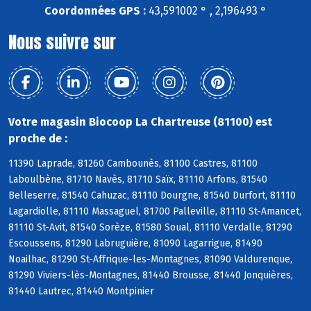
Coordonnées GPS :
43,591002 ° , 2,196493 °
Nous suivre sur
Votre magasin Biocoop La Chartreuse (81100) est
proche de :
11390 Laprade, 81260 Cambounès, 81100 Castres, 81100
Laboulbène, 81710 Navès, 81710 Saïx, 81110 Arfons, 81540
Belleserre, 81540 Cahuzac, 81110 Dourgne, 81540 Durfort, 81110
Lagardiolle, 81110 Massaguel, 81700 Palleville, 81110 St-Amancet,
81110 St-Avit, 81540 Sorèze, 81580 Soual, 81110 Verdalle, 81290
Escoussens, 81290 Labruguière, 81090 Lagarrigue, 81490
Noailhac, 81290 St-Affrique-les-Montagnes, 81090 Valdurenque,
81290 Viviers-lès-Montagnes, 81440 Brousse, 81440 Jonquières,
81440 Lautrec, 81440 Montpinier