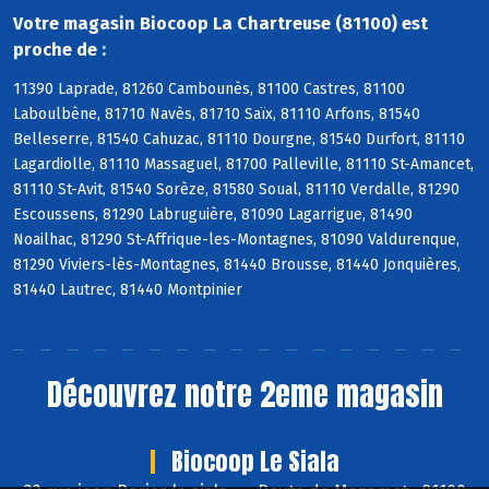
Votre magasin Biocoop La Chartreuse (81100) est
proche de :
11390 Laprade, 81260 Cambounès, 81100 Castres, 81100
Laboulbène, 81710 Navès, 81710 Saïx, 81110 Arfons, 81540
Belleserre, 81540 Cahuzac, 81110 Dourgne, 81540 Durfort, 81110
Lagardiolle, 81110 Massaguel, 81700 Palleville, 81110 St-Amancet,
81110 St-Avit, 81540 Sorèze, 81580 Soual, 81110 Verdalle, 81290
Escoussens, 81290 Labruguière, 81090 Lagarrigue, 81490
Noailhac, 81290 St-Affrique-les-Montagnes, 81090 Valdurenque,
81290 Viviers-lès-Montagnes, 81440 Brousse, 81440 Jonquières,
81440 Lautrec, 81440 Montpinier
Découvrez notre 2eme magasin
Biocoop Le Siala