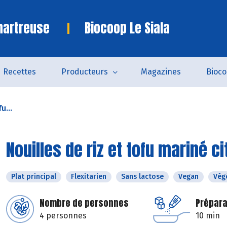
hartreuse
Biocoop Le Siala
Recettes
Producteurs
Magazines
Bioc
u...
Nouilles de riz et tofu mariné c
Plat principal
Flexitarien
Sans lactose
Vegan
Vég
Nombre de personnes
Prépara
4 personnes
10 min