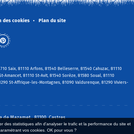
n des cookies
Plan du site
10 Saïx, 81110 Arfons, 81540 Belleserre, 81540 Cahuzac, 81110
St-Amancet, 81110 St-Avit, 81540 Sorèze, 81580 Soual, 81110
1290 St-Affrique-les-Montagnes, 81090 Valdurenque, 81290 Viviers-
e de Mazamet,, 81100 Castres
 des statistiques afin d'analyser le trafic et la performance du site et
paramétrant vos cookies. OK pour vous ?