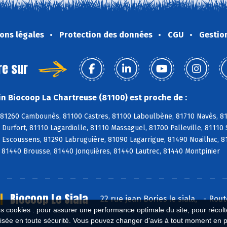
ons légales
Protection des données
CGU
Gestio
re sur
n Biocoop La Chartreuse (81100) est proche de :
 81260 Cambounès, 81100 Castres, 81100 Laboulbène, 81710 Navès, 817
Durfort, 81110 Lagardiolle, 81110 Massaguel, 81700 Palleville, 81110 
 Escoussens, 81290 Labruguière, 81090 Lagarrigue, 81490 Noailhac, 8
 81440 Brousse, 81440 Jonquières, 81440 Lautrec, 81440 Montpinier
Biocoop Le Siala
22 rue jean Bories le siala,
-
Rout
es cookies : pour assurer une performance optimale du site, pour récolter
isée en toute sécurité. Vous pouvez changer d'avis à tout moment en 