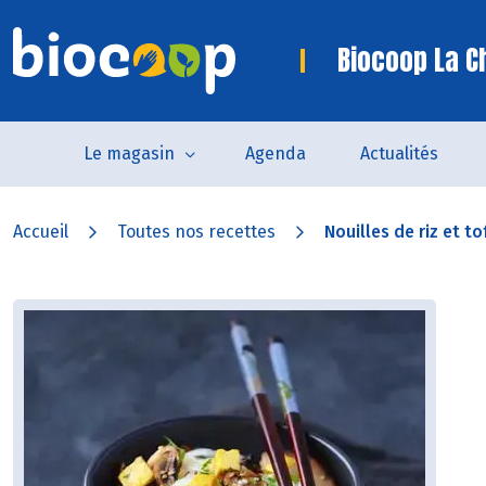
Biocoop La C
Le magasin
Agenda
Actualités
Accueil
Toutes nos recettes
Nouilles de riz et tof