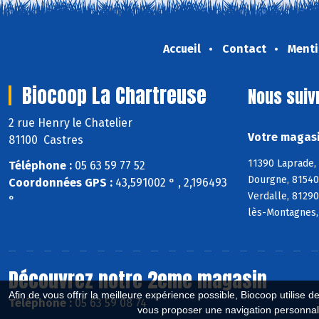
Accueil
Contact
Menti
Biocoop La Chartreuse
Nous suiv
2 rue Henry le Chatelier
Votre magasi
81100 Castres
11390 Laprade,
Téléphone :
05 63 59 77 52
Dourgne, 81540 
Coordonnées GPS :
43,591002 ° , 2,196493
Verdalle, 81290
°
lès-Montagnes,
Découvrez notre 2eme magasin
Afin de vous offrir la meilleure expérience possible, Biocoop utilise d
Téléphone :
05 63 59 08 74
vous proposer une navigation personnal