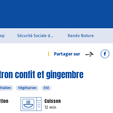
oop
Sécurité Sociale de l'Alimentation du Tarn Sud
Rando Nature
Partager sur
itron confit et gingembre
étalien
Végétarien
Eté
tion
Cuisson
12 min