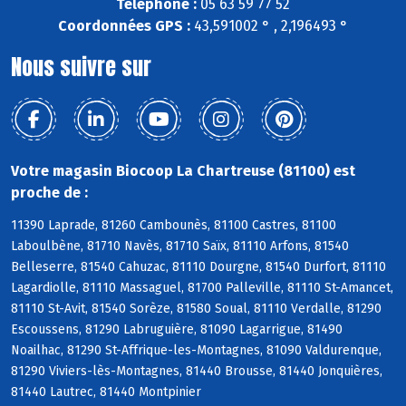
Téléphone :
05 63 59 77 52
Coordonnées GPS :
43,591002 ° , 2,196493 °
Nous suivre sur
Votre magasin Biocoop La Chartreuse (81100) est
proche de :
11390 Laprade, 81260 Cambounès, 81100 Castres, 81100
Laboulbène, 81710 Navès, 81710 Saïx, 81110 Arfons, 81540
Belleserre, 81540 Cahuzac, 81110 Dourgne, 81540 Durfort, 81110
Lagardiolle, 81110 Massaguel, 81700 Palleville, 81110 St-Amancet,
81110 St-Avit, 81540 Sorèze, 81580 Soual, 81110 Verdalle, 81290
Escoussens, 81290 Labruguière, 81090 Lagarrigue, 81490
Noailhac, 81290 St-Affrique-les-Montagnes, 81090 Valdurenque,
81290 Viviers-lès-Montagnes, 81440 Brousse, 81440 Jonquières,
81440 Lautrec, 81440 Montpinier