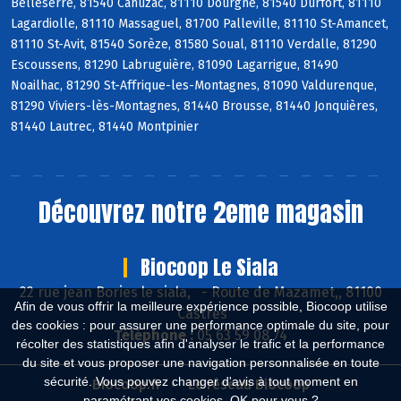
Belleserre, 81540 Cahuzac, 81110 Dourgne, 81540 Durfort, 81110
Lagardiolle, 81110 Massaguel, 81700 Palleville, 81110 St-Amancet,
81110 St-Avit, 81540 Sorèze, 81580 Soual, 81110 Verdalle, 81290
Escoussens, 81290 Labruguière, 81090 Lagarrigue, 81490
Noailhac, 81290 St-Affrique-les-Montagnes, 81090 Valdurenque,
81290 Viviers-lès-Montagnes, 81440 Brousse, 81440 Jonquières,
81440 Lautrec, 81440 Montpinier
Découvrez notre 2eme magasin
Biocoop Le Siala
22 rue jean Bories le siala,
-
Route de Mazamet,, 81100
Afin de vous offrir la meilleure expérience possible, Biocoop utilise
Castres
des cookies : pour assurer une performance optimale du site, pour
Téléphone :
05 63 59 08 74
récolter des statistiques afin d'analyser le trafic et la performance
du site et vous proposer une navigation personnalisée en toute
sécurité. Vous pouvez changer d'avis à tout moment en
Biocoop.fr
Le réseau Biocoop
paramétrant vos cookies. OK pour vous ?