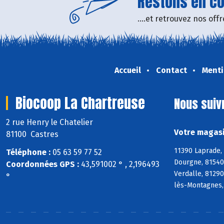
Restons en con
....et retrouvez nos of
Accueil
Contact
Menti
Biocoop La Chartreuse
Nous suiv
2 rue Henry le Chatelier
Votre magasi
81100 Castres
11390 Laprade,
Téléphone :
05 63 59 77 52
Dourgne, 81540 
Coordonnées GPS :
43,591002 ° , 2,196493
Verdalle, 81290
°
lès-Montagnes,