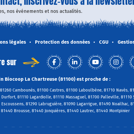
tact, inscrivez-vous à la newsletter
fres, nos événements et nos actualités.
ons légales
Protection des données
CGU
Gestio
re sur
n Biocoop La Chartreuse (81100) est proche de :
 81260 Cambounès, 81100 Castres, 81100 Laboulbène, 81710 Navès, 817
Durfort, 81110 Lagardiolle, 81110 Massaguel, 81700 Palleville, 81110 
 Escoussens, 81290 Labruguière, 81090 Lagarrigue, 81490 Noailhac, 8
 81440 Brousse, 81440 Jonquières, 81440 Lautrec, 81440 Montpinier