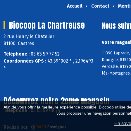
Accueil
Contact
Menti
Biocoop La Chartreuse
Nous suiv
2 rue Henry le Chatelier
Votre magasi
81100 Castres
11390 Laprade,
Téléphone :
05 63 59 77 52
Dourgne, 81540 
Coordonnées GPS :
43,591002 ° , 2,196493
Verdalle, 81290
°
lès-Montagnes,
Découvrez notre 2eme magasin
Afin de vous offrir la meilleure expérience possible, Biocoop utilise d
Téléphone :
05 63 59 08 74
vous proposer une navigation personnal
En savoi
Réalisé par