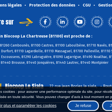
ons légales
Protection des données
CGU
Gestio
re sur
n Biocoop La Chartreuse (81100) est proche de :
 81260 Cambounès, 81100 Castres, 81100 Laboulbène, 81710 Navès, 817
Durfort, 81110 Lagardiolle, 81110 Massaguel, 81700 Palleville, 81110 
 Escoussens, 81290 Labruguière, 81090 Lagarrigue, 81490 Noailhac, 8
 81440 Brousse, 81440 Jonquières, 81440 Lautrec, 81440 Montpinier
Biocoop Le Siala
22 rue jean Bories le siala,
-
Rout
es cookies : pour assurer une performance optimale du site, pour récolter
isée en toute sécurité. Vous pouvez changer d'avis à tout moment en 
r plus et paramétrer les cookies
Je refuse
J
Biocoop.fr
Le ré