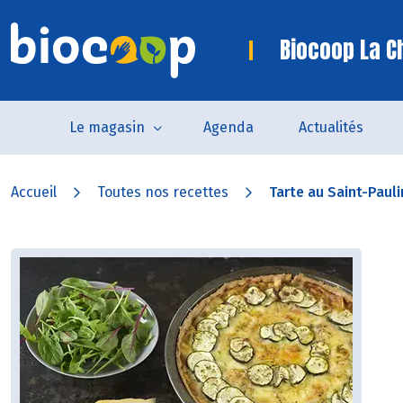
Biocoop La C
Le magasin
Agenda
Actualités
Accueil
Toutes nos recettes
Tarte au Saint-Pauli