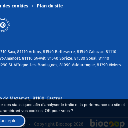
n des cookies
Plan du site
10 Saïx, 81110 Arfons, 81540 Belleserre, 81540 Cahuzac, 81110
St-Amancet, 81110 St-Avit, 81540 Sorèze, 81580 Soual, 81110
1290 St-Affrique-les-Montagnes, 81090 Valdurenque, 81290 Viviers-
e de Mazamet,, 81100 Castres
 des statistiques afin d'analyser le trafic et la performance du site et
paramétrant vos cookies. OK pour vous ?
'accepte
seau Biocoop
Copyright Biocoop 2026