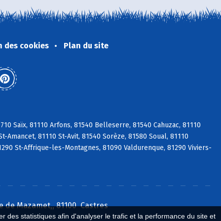
n des cookies
Plan du site
10 Saïx, 81110 Arfons, 81540 Belleserre, 81540 Cahuzac, 81110
St-Amancet, 81110 St-Avit, 81540 Sorèze, 81580 Soual, 81110
1290 St-Affrique-les-Montagnes, 81090 Valdurenque, 81290 Viviers-
e de Mazamet,, 81100 Castres
 des statistiques afin d'analyser le trafic et la performance du site et