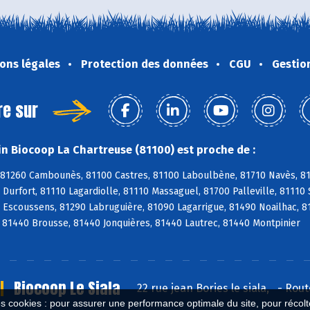
ons légales
Protection des données
CGU
Gestio
re sur
n Biocoop La Chartreuse (81100) est proche de :
 81260 Cambounès, 81100 Castres, 81100 Laboulbène, 81710 Navès, 817
Durfort, 81110 Lagardiolle, 81110 Massaguel, 81700 Palleville, 81110 
 Escoussens, 81290 Labruguière, 81090 Lagarrigue, 81490 Noailhac, 8
 81440 Brousse, 81440 Jonquières, 81440 Lautrec, 81440 Montpinier
Biocoop Le Siala
22 rue jean Bories le siala,
-
Rout
es cookies : pour assurer une performance optimale du site, pour récolter