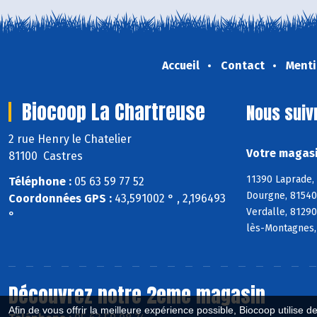
Accueil
Contact
Menti
Biocoop La Chartreuse
Nous suiv
2 rue Henry le Chatelier
Votre magasi
81100 Castres
11390 Laprade,
Téléphone :
05 63 59 77 52
Dourgne, 81540 
Coordonnées GPS :
43,591002 ° , 2,196493
Verdalle, 81290
°
lès-Montagnes,
Découvrez notre 2eme magasin
Afin de vous offrir la meilleure expérience possible, Biocoop utilise d