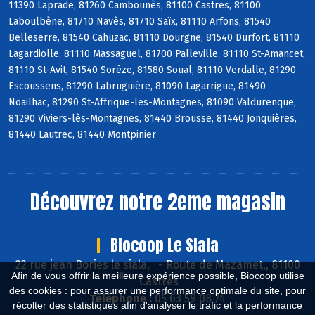
11390 Laprade, 81260 Cambounès, 81100 Castres, 81100
Laboulbène, 81710 Navès, 81710 Saïx, 81110 Arfons, 81540
Belleserre, 81540 Cahuzac, 81110 Dourgne, 81540 Durfort, 81110
Lagardiolle, 81110 Massaguel, 81700 Palleville, 81110 St-Amancet,
81110 St-Avit, 81540 Sorèze, 81580 Soual, 81110 Verdalle, 81290
Escoussens, 81290 Labruguière, 81090 Lagarrigue, 81490
Noailhac, 81290 St-Affrique-les-Montagnes, 81090 Valdurenque,
81290 Viviers-lès-Montagnes, 81440 Brousse, 81440 Jonquières,
81440 Lautrec, 81440 Montpinier
Découvrez notre 2eme magasin
Biocoop Le Siala
22 rue jean Bories le siala,
-
Route de Mazamet,, 81100
Afin de vous offrir la meilleure expérience possible, Biocoop utilise
Castres
des cookies : pour assurer une performance optimale du site, pour
Téléphone :
05 63 59 08 74
récolter des statistiques afin d'analyser le trafic et la performance