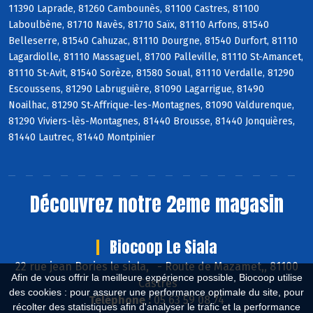
11390 Laprade, 81260 Cambounès, 81100 Castres, 81100
Laboulbène, 81710 Navès, 81710 Saïx, 81110 Arfons, 81540
Belleserre, 81540 Cahuzac, 81110 Dourgne, 81540 Durfort, 81110
Lagardiolle, 81110 Massaguel, 81700 Palleville, 81110 St-Amancet,
81110 St-Avit, 81540 Sorèze, 81580 Soual, 81110 Verdalle, 81290
Escoussens, 81290 Labruguière, 81090 Lagarrigue, 81490
Noailhac, 81290 St-Affrique-les-Montagnes, 81090 Valdurenque,
81290 Viviers-lès-Montagnes, 81440 Brousse, 81440 Jonquières,
81440 Lautrec, 81440 Montpinier
Découvrez notre 2eme magasin
Biocoop Le Siala
22 rue jean Bories le siala,
-
Route de Mazamet,, 81100
Afin de vous offrir la meilleure expérience possible, Biocoop utilise
Castres
des cookies : pour assurer une performance optimale du site, pour
Téléphone :
05 63 59 08 74
récolter des statistiques afin d'analyser le trafic et la performance