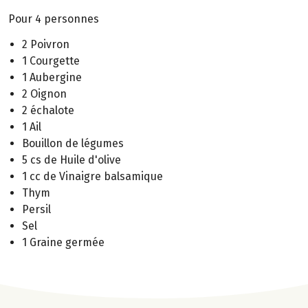
Pour 4 personnes
2 Poivron
1 Courgette
1 Aubergine
2 Oignon
2 échalote
1 Ail
Bouillon de légumes
5 cs de Huile d'olive
1 cc de Vinaigre balsamique
Thym
Persil
Sel
1 Graine germée