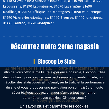
81110 St-Avit, 81540 Sorèze, 81580 Soual, 81110 Verdalle, 81290
Escoussens, 81290 Labruguière, 81090 Lagarrigue, 81490
Noailhac, 81290 St-Affrique-les-Montagnes, 81090 Valdurenque,
81290 Viviers-lès-Montagnes, 81440 Brousse, 81440 Jonquières,
81440 Lautrec, 81440 Montpinier
Découvrez notre 2eme magasin
Biocoop Le Siala
22 rue jean Bories le siala,
-
Route de Mazamet,, 81100
Afin de vous offrir la meilleure expérience possible, Biocoop utilise
Castres
des cookies : pour assurer une performance optimale du site, pour
Téléphone :
05 63 59 08 74
récolter des statistiques afin d'analyser le trafic et la performance
du site et vous proposer une navigation personnalisée en toute
sécurité. Vous pouvez changer d'avis à tout moment en
Biocoop.fr
Le réseau Biocoop
paramétrant vos cookies. OK pour vous ?
Copyright Biocoop 2026
En savoir plus et paramétrer les cookies