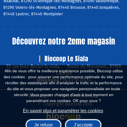
Noailhac, 81290 St-Affrique-les-Montagnes, 81090 Valdurenque,
81290 Viviers-lès-Montagnes, 81440 Brousse, 81440 Jonquières,
81440 Lautrec, 81440 Montpinier
Découvrez notre 2eme magasin
Biocoop Le Siala
22 rue jean Bories le siala,
-
Route de Mazamet,, 81100
Afin de vous offrir la meilleure expérience possible, Biocoop utilise
Castres
des cookies : pour assurer une performance optimale du site, pour
Téléphone :
05 63 59 08 74
récolter des statistiques afin d'analyser le trafic et la performance
du site et vous proposer une navigation personnalisée en toute
sécurité. Vous pouvez changer d'avis à tout moment en
Biocoop.fr
Le réseau Biocoop
paramétrant vos cookies. OK pour vous ?
Copyright Biocoop 2026
En savoir plus et paramétrer les cookies
Je refuse
J'accepte