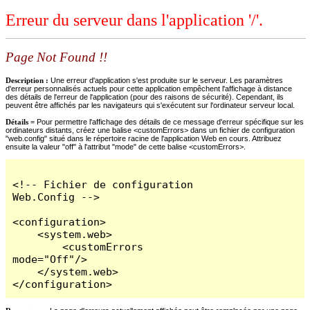
Erreur du serveur dans l'application '/'.
Page Not Found !!
Description :
Une erreur d'application s'est produite sur le serveur. Les paramètres
d'erreur personnalisés actuels pour cette application empêchent l'affichage à distance
des détails de l'erreur de l'application (pour des raisons de sécurité). Cependant, ils
peuvent être affichés par les navigateurs qui s'exécutent sur l'ordinateur serveur local.
Détails =
Pour permettre l'affichage des détails de ce message d'erreur spécifique sur les
ordinateurs distants, créez une balise <customErrors> dans un fichier de configuration
"web.config" situé dans le répertoire racine de l'application Web en cours. Attribuez
ensuite la valeur "off" à l'attribut "mode" de cette balise <customErrors>.
<!-- Fichier de configuration 
Web.Config -->

<configuration>

    <system.web>

        <customErrors 
mode="Off"/>

    </system.web>

</configuration>