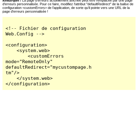
Remarques :
La page d'erreurs actuellement affichée peut être remplacée par une page
d'erreurs personnalisée. Pour ce faire, modifiez l'attribut "defaultRedirect" de la balise de
configuration <customErrors> de l'application, de sorte qu'il pointe vers une URL de la
page d'erreurs personnalisée !
<!-- Fichier de configuration 
Web.Config -->

<configuration>

    <system.web>

        <customErrors 
mode="RemoteOnly" 
defaultRedirect="mycustompage.h
tm"/>

    </system.web>

</configuration>