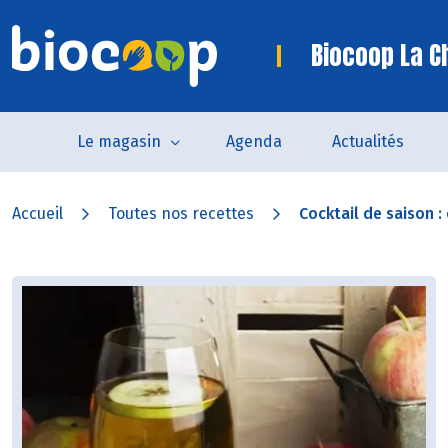
Biocoop La C
Le magasin
Agenda
Actualités
Accueil
Toutes nos recettes
Cocktail de saison : c