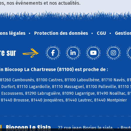
fres, nos événements et nos actualités.
ons légales
Protection des données
CGU
Gestio
re sur
n Biocoop La Chartreuse (81100) est proche de :
 81260 Cambounès, 81100 Castres, 81100 Laboulbène, 81710 Navès, 817
Durfort, 81110 Lagardiolle, 81110 Massaguel, 81700 Palleville, 81110 
 Escoussens, 81290 Labruguière, 81090 Lagarrigue, 81490 Noailhac, 8
 81440 Brousse, 81440 Jonquières, 81440 Lautrec, 81440 Montpinier
Biocoop Le Siala
22 rue jean Bories le siala,
-
Rout