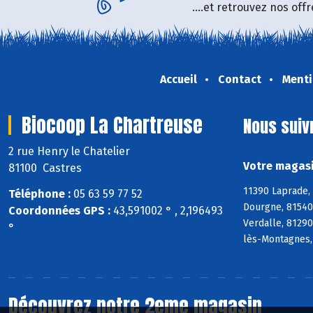
....et retrouvez nos of
Accueil
Contact
Menti
Biocoop La Chartreuse
Nous suiv
2 rue Henry le Chatelier
Votre magasi
81100 Castres
11390 Laprade,
Téléphone :
05 63 59 77 52
Dourgne, 81540 
Coordonnées GPS :
43,591002 ° , 2,196493
Verdalle, 81290
°
lès-Montagnes,
Découvrez notre 2eme magasin