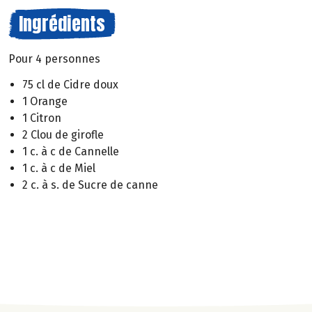
Ingrédients
Pour 4 personnes
75 cl de Cidre doux
1 Orange
1 Citron
2 Clou de girofle
1 c. à c de Cannelle
1 c. à c de Miel
2 c. à s. de Sucre de canne