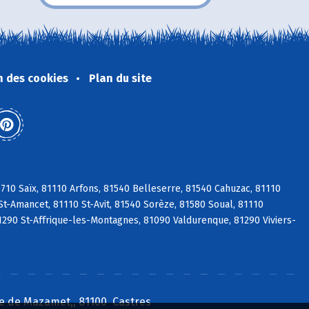
n des cookies
Plan du site
10 Saïx, 81110 Arfons, 81540 Belleserre, 81540 Cahuzac, 81110
St-Amancet, 81110 St-Avit, 81540 Sorèze, 81580 Soual, 81110
1290 St-Affrique-les-Montagnes, 81090 Valdurenque, 81290 Viviers-
e de Mazamet,, 81100 Castres