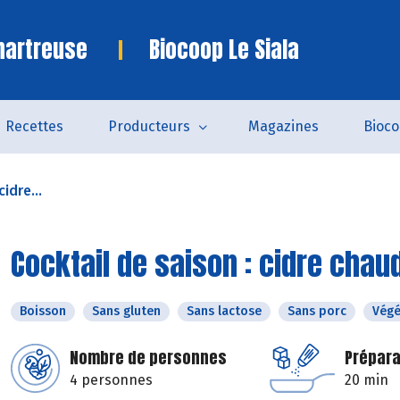
hartreuse
Biocoop Le Siala
Recettes
Producteurs
Magazines
Bioc
idre...
Cocktail de saison : cidre chau
Boisson
Sans gluten
Sans lactose
Sans porc
Végé
Nombre de personnes
Prépara
4 personnes
20 min