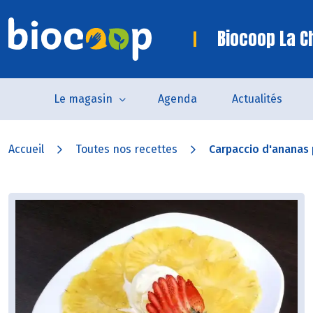
Biocoop La C
Le magasin
Agenda
Actualités
Accueil
Toutes nos recettes
Carpaccio d'ananas