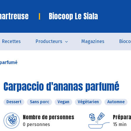
hartreuse
Biocoop Le Siala
Recettes
Producteurs
Magazines
Bioc
 parfumé
Carpaccio d'ananas parfumé
Dessert
Sans porc
Vegan
Végétarien
Automne
Nombre de personnes
Prépara
0 personnes
15 min