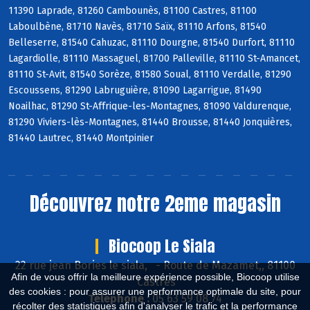
11390 Laprade, 81260 Cambounès, 81100 Castres, 81100
Laboulbène, 81710 Navès, 81710 Saïx, 81110 Arfons, 81540
Belleserre, 81540 Cahuzac, 81110 Dourgne, 81540 Durfort, 81110
Lagardiolle, 81110 Massaguel, 81700 Palleville, 81110 St-Amancet,
81110 St-Avit, 81540 Sorèze, 81580 Soual, 81110 Verdalle, 81290
Escoussens, 81290 Labruguière, 81090 Lagarrigue, 81490
Noailhac, 81290 St-Affrique-les-Montagnes, 81090 Valdurenque,
81290 Viviers-lès-Montagnes, 81440 Brousse, 81440 Jonquières,
81440 Lautrec, 81440 Montpinier
Découvrez notre 2eme magasin
Biocoop Le Siala
22 rue jean Bories le siala,
-
Route de Mazamet,, 81100
Afin de vous offrir la meilleure expérience possible, Biocoop utilise
Castres
des cookies : pour assurer une performance optimale du site, pour
Téléphone :
05 63 59 08 74
récolter des statistiques afin d'analyser le trafic et la performance