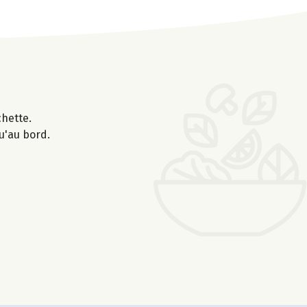
chette.
u'au bord.