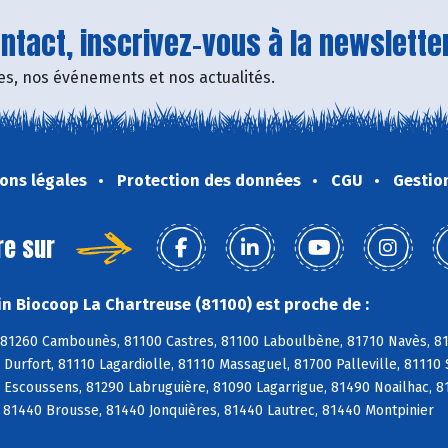
tact, inscrivez-vous à la newsletter
fres, nos événements et nos actualités.
ons légales
Protection des données
CGU
Gestio
re sur
n Biocoop La Chartreuse (81100) est proche de :
 81260 Cambounès, 81100 Castres, 81100 Laboulbène, 81710 Navès, 817
Durfort, 81110 Lagardiolle, 81110 Massaguel, 81700 Palleville, 81110 
 Escoussens, 81290 Labruguière, 81090 Lagarrigue, 81490 Noailhac, 8
 81440 Brousse, 81440 Jonquières, 81440 Lautrec, 81440 Montpinier