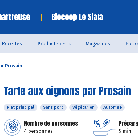
hartreuse
Biocoop Le Siala
Recettes
Producteurs
Magazines
Bioc
ar Prosain
Tarte aux oignons par Prosain
Plat principal
Sans porc
Végétarien
Automne
Nombre de personnes
Prépara
4 personnes
5 min