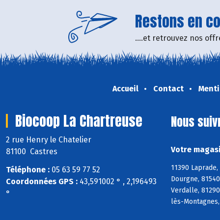
Restons en con
....et retrouvez nos of
Accueil
Contact
Menti
Biocoop La Chartreuse
Nous suiv
2 rue Henry le Chatelier
Votre magasi
81100 Castres
11390 Laprade,
Téléphone :
05 63 59 77 52
Dourgne, 81540 
Coordonnées GPS :
43,591002 ° , 2,196493
Verdalle, 81290
°
lès-Montagnes,