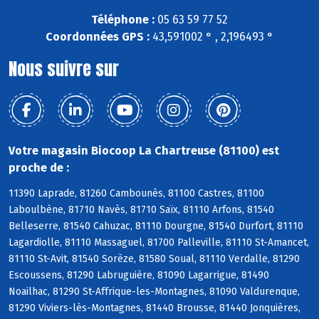
Téléphone :
05 63 59 77 52
Coordonnées GPS :
43,591002 ° , 2,196493 °
Nous suivre sur
Votre magasin Biocoop La Chartreuse (81100) est
proche de :
11390 Laprade, 81260 Cambounès, 81100 Castres, 81100
Laboulbène, 81710 Navès, 81710 Saïx, 81110 Arfons, 81540
Belleserre, 81540 Cahuzac, 81110 Dourgne, 81540 Durfort, 81110
Lagardiolle, 81110 Massaguel, 81700 Palleville, 81110 St-Amancet,
81110 St-Avit, 81540 Sorèze, 81580 Soual, 81110 Verdalle, 81290
Escoussens, 81290 Labruguière, 81090 Lagarrigue, 81490
Noailhac, 81290 St-Affrique-les-Montagnes, 81090 Valdurenque,
81290 Viviers-lès-Montagnes, 81440 Brousse, 81440 Jonquières,