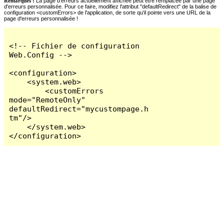
Remarques :
La page d'erreurs actuellement affichée peut être remplacée par une page
d'erreurs personnalisée. Pour ce faire, modifiez l'attribut "defaultRedirect" de la balise de
configuration <customErrors> de l'application, de sorte qu'il pointe vers une URL de la
page d'erreurs personnalisée !
<!-- Fichier de configuration 
Web.Config -->

<configuration>

    <system.web>

        <customErrors 
mode="RemoteOnly" 
defaultRedirect="mycustompage.h
tm"/>

    </system.web>

</configuration>