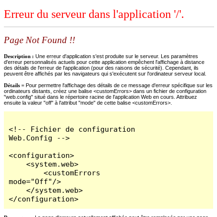
Erreur du serveur dans l'application '/'.
Page Not Found !!
Description :
Une erreur d'application s'est produite sur le serveur. Les paramètres
d'erreur personnalisés actuels pour cette application empêchent l'affichage à distance
des détails de l'erreur de l'application (pour des raisons de sécurité). Cependant, ils
peuvent être affichés par les navigateurs qui s'exécutent sur l'ordinateur serveur local.
Détails =
Pour permettre l'affichage des détails de ce message d'erreur spécifique sur les
ordinateurs distants, créez une balise <customErrors> dans un fichier de configuration
"web.config" situé dans le répertoire racine de l'application Web en cours. Attribuez
ensuite la valeur "off" à l'attribut "mode" de cette balise <customErrors>.
<!-- Fichier de configuration 
Web.Config -->

<configuration>

    <system.web>

        <customErrors 
mode="Off"/>

    </system.web>

</configuration>