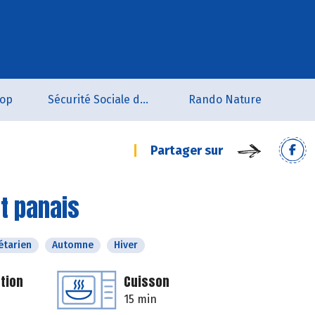
oop
Sécurité Sociale de l'Alimentation du Tarn Sud
Rando Nature
Partager sur
t panais
étarien
Automne
Hiver
tion
Cuisson
15 min