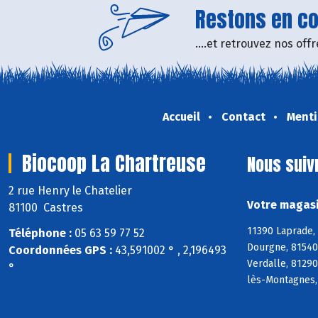
Restons en con
....et retrouvez nos of
Accueil
Contact
Menti
Biocoop La Chartreuse
Nous suiv
2 rue Henry le Chatelier
Votre magasi
81100 Castres
11390 Laprade,
Téléphone :
05 63 59 77 52
Dourgne, 81540 
Coordonnées GPS :
43,591002 ° , 2,196493
Verdalle, 81290
°
lès-Montagnes,