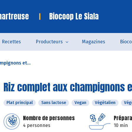
hartreuse
Biocoop Le Siala
Recettes
Producteurs
Magazines
Bioc
mpignons et...
Riz complet aux champignons e
Plat principal
Sans lactose
Vegan
Végétalien
Vég
Nombre de personnes
Prépara
4 personnes
10 min