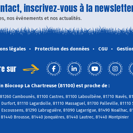
tact, inscrivez-vous à la newsletter
fres, nos événements et nos actualités.
ons légales
Protection des données
CGU
Gestio
re sur
n Biocoop La Chartreuse (81100) est proche de :
 81260 Cambounès, 81100 Castres, 81100 Laboulbène, 81710 Navès, 817
Durfort, 81110 Lagardiolle, 81110 Massaguel, 81700 Palleville, 81110 
 Escoussens, 81290 Labruguière, 81090 Lagarrigue, 81490 Noailhac, 8
 81440 Brousse, 81440 Jonquières, 81440 Lautrec, 81440 Montpinier