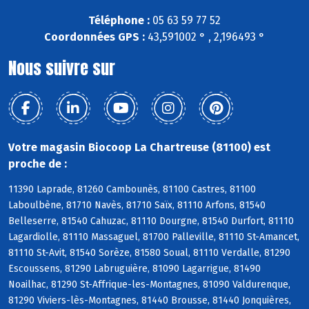
Téléphone :
05 63 59 77 52
Coordonnées GPS :
43,591002 ° , 2,196493 °
Nous suivre sur
Votre magasin Biocoop La Chartreuse (81100) est
proche de :
11390 Laprade, 81260 Cambounès, 81100 Castres, 81100
Laboulbène, 81710 Navès, 81710 Saïx, 81110 Arfons, 81540
Belleserre, 81540 Cahuzac, 81110 Dourgne, 81540 Durfort, 81110
Lagardiolle, 81110 Massaguel, 81700 Palleville, 81110 St-Amancet,
81110 St-Avit, 81540 Sorèze, 81580 Soual, 81110 Verdalle, 81290
Escoussens, 81290 Labruguière, 81090 Lagarrigue, 81490
Noailhac, 81290 St-Affrique-les-Montagnes, 81090 Valdurenque,
81290 Viviers-lès-Montagnes, 81440 Brousse, 81440 Jonquières,